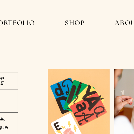
ORTFOLIO
SHOP
ABO
OP
RE
é,
gue